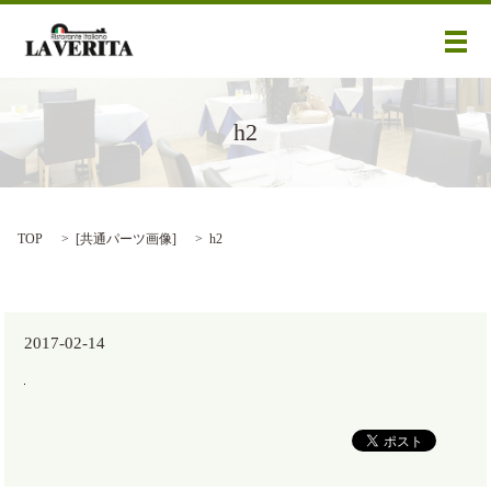
メ
h2
TOP
[
共通パーツ画像
]
h2
2017-02-14