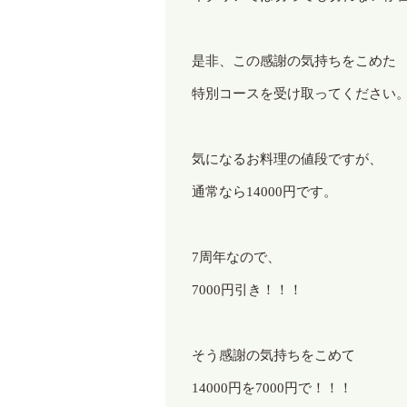
是非、この感謝の気持ちをこめた
特別コースを受け取ってください
気になるお料理の値段ですが、
通常なら
14000
円です。
7
周年なので、
7000
円引き！！！
そう感謝の気持ちをこめて
14000
円を
7000
円で！！！